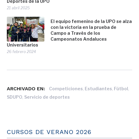
Deportes de la UPO
21 abril 2025
El equipo femenino de la UPO se alza
con la victoria en la prueba de
Campo a Través de los
Campeonatos Andaluces
Universitarios
26 febrero 2024
ARCHIVADO EN:
,
,
,
Competiciones
Estudiantes
Fútbol
,
SDUPO
Servicio de deportes
CURSOS DE VERANO 2026