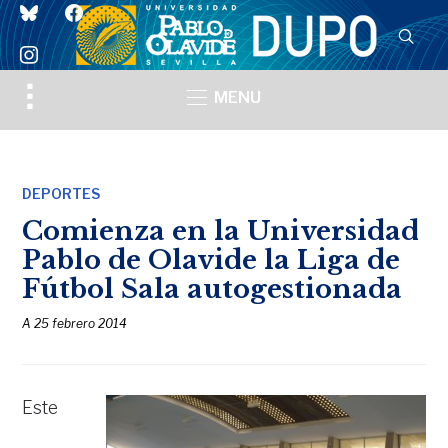
bluesky
facebook
instagram
Toggle
MENU
sidebar
&
navigation
DEPORTES
Comienza en la Universidad
Pablo de Olavide la Liga de
Fútbol Sala autogestionada
A
25 febrero 2014
Este