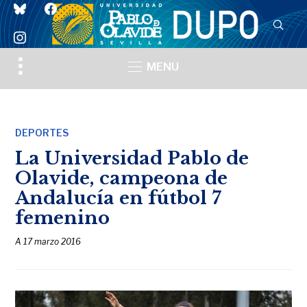
bluesky
facebook
instagram
Toggle
MENU
sidebar
&
navigation
DEPORTES
La Universidad Pablo de
Olavide, campeona de
Andalucía en fútbol 7
femenino
A
17 marzo 2016