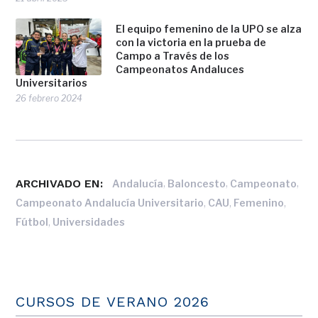
El equipo femenino de la UPO se alza
con la victoria en la prueba de
Campo a Través de los
Campeonatos Andaluces
Universitarios
26 febrero 2024
ARCHIVADO EN:
,
,
,
Andalucía
Baloncesto
Campeonato
,
,
,
Campeonato Andalucía Universitario
CAU
Femenino
,
Fútbol
Universidades
CURSOS DE VERANO 2026