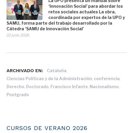
La UPO presenta un manual sobre
‘Innovación Social’ para abordar los
retos sociales actuales La obra,
coordinada por expertos de la UPO y
SAMU, forma parte del trabajo desarrollado por la
Cátedra ‘SAMU de Innovación Social’
22 junio 2026
ARCHIVADO EN:
,
Cataluña
,
,
Ciencias Políticas y de la Administración
conferencia
,
,
,
,
Derecho
Doctorado
Francisco Infante
Nacionalismo
Postgrado
CURSOS DE VERANO 2026