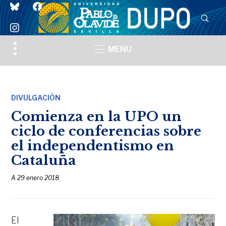
bluesky
facebook
instagram
Toggle
MENU
sidebar
&
navigation
DIVULGACIÓN
Comienza en la UPO un
ciclo de conferencias sobre
el independentismo en
Cataluña
A
29 enero 2018
El