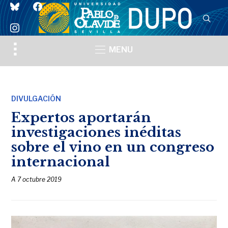
bluesky
facebook
instagram
Toggle
MENU
sidebar
&
navigation
DIVULGACIÓN
Expertos aportarán
investigaciones inéditas
sobre el vino en un congreso
internacional
A
7 octubre 2019