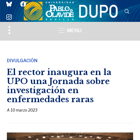
bluesky
facebook
instagram
Toggle
MENU
sidebar
&
navigation
DIVULGACIÓN
El rector inaugura en la
UPO una Jornada sobre
investigación en
enfermedades raras
A
10 marzo 2023