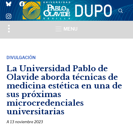
bluesky
facebook
instagram
Toggle
MENU
sidebar
&
navigation
DIVULGACIÓN
La Universidad Pablo de
Olavide aborda técnicas de
medicina estética en una de
sus próximas
microcredenciales
universitarias
A
13 noviembre 2023