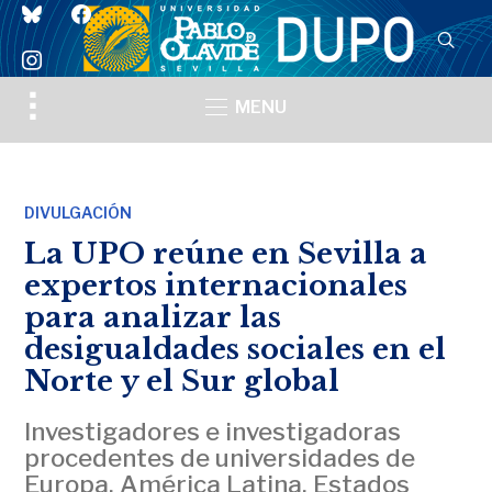
bluesky
facebook
instagram
Toggle
MENU
sidebar
&
navigation
DIVULGACIÓN
La UPO reúne en Sevilla a
expertos internacionales
para analizar las
desigualdades sociales en el
Norte y el Sur global
Investigadores e investigadoras
procedentes de universidades de
Europa, América Latina, Estados