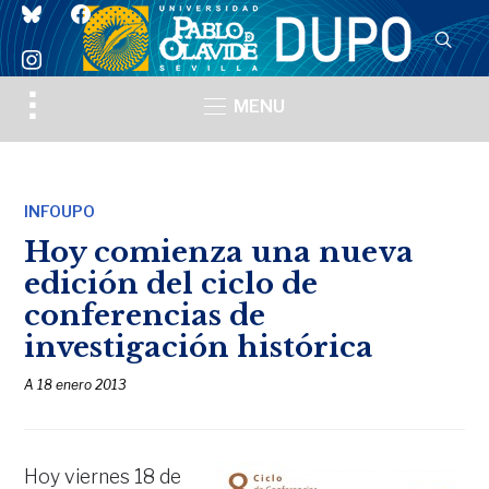
bluesky
facebook
instagram
Toggle
MENU
sidebar
&
navigation
INFOUPO
Hoy comienza una nueva
edición del ciclo de
conferencias de
investigación histórica
A
18 enero 2013
Hoy viernes 18 de