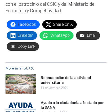
con el patrocinio del CSIC y del Ministerio de
Economía y Competitividad.
Facebook
Share on X
LinkedIn
WhatsApp
Email
Copy Link
More in InfoUPO:
Reanudación de la actividad
universitaria
14 noviembre 2024
Ayuda a la ciudadanía afectada por
la DANA