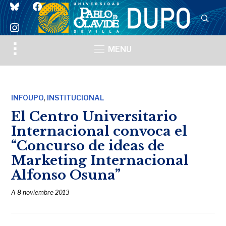
bluesky
facebook
instagram
Toggle
MENU
sidebar
&
navigation
,
INFOUPO
INSTITUCIONAL
El Centro Universitario
Internacional convoca el
“Concurso de ideas de
Marketing Internacional
Alfonso Osuna”
A
8 noviembre 2013