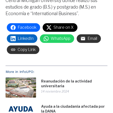
Central Michigan University donde realizó sus
estudios de grado (B.S.) y postgrado (M.S.) en
Economía e “International Business”.
Facebook
Share on X
LinkedIn
WhatsApp
Email
Copy Link
More in InfoUPO:
Reanudación de la actividad
universitaria
14 noviembre 2024
Ayuda a la ciudadanía afectada por
la DANA