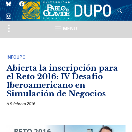
bluesky
facebook
instagram
Toggle
MENU
sidebar
&
navigation
INFOUPO
Abierta la inscripción para
el Reto 2016: IV Desafío
Iberoamericano en
Simulación de Negocios
A
9 febrero 2016