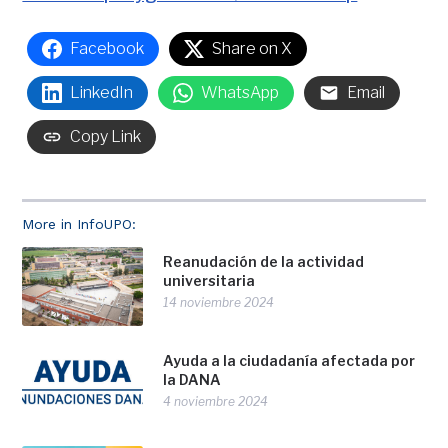
Facebook
Share on X
LinkedIn
WhatsApp
Email
Copy Link
More in InfoUPO:
Reanudación de la actividad
universitaria
14 noviembre 2024
Ayuda a la ciudadanía afectada por
la DANA
4 noviembre 2024