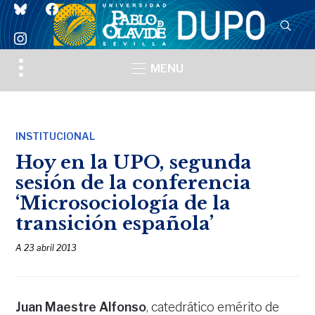
bluesky
facebook
instagram
Toggle
MENU
sidebar
&
navigation
INSTITUCIONAL
Hoy en la UPO, segunda
sesión de la conferencia
‘Microsociología de la
transición española’
A
23 abril 2013
Juan Maestre Alfonso
, catedrático emérito de