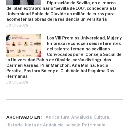
Diputación de Sevilla, en el marco
del plan extraordinario ‘Sevilla de 100’, concederá a la
Universidad Pablo de Olavide un millón de euros para
acometer las obras de la residencia universitaria
30 julio 2026
Los VIII Premios Universidad, Mujer y
Empresa reconocen seis referentes
del talento femenino sevillano
Convocados por el Consejo Social de
la Universidad Pablo de Olavide, serán distinguidas
Carmen Vargas, Pilar Manchón, Ana Molina, Rocío
Peralta, Pastora Soler y el Club Voleibol Esquimo Dos
Hermanas
30 julio 2026
ARCHIVADO EN:
,
,
,
Agricultura
Andalucía
Cultura
,
,
,
,
Historia
Junta de Andalucía
paisaje
Patrimonio