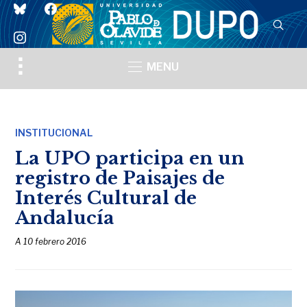
bluesky
facebook
instagram
Toggle
MENU
sidebar
&
navigation
INSTITUCIONAL
La UPO participa en un
registro de Paisajes de
Interés Cultural de
Andalucía
A
10 febrero 2016