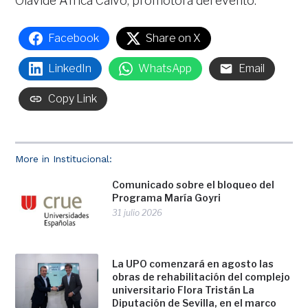
Olavide África Calvo, promotora del evento.
Facebook
Share on X
LinkedIn
WhatsApp
Email
Copy Link
More in Institucional:
Comunicado sobre el bloqueo del
Programa María Goyri
31 julio 2026
La UPO comenzará en agosto las
obras de rehabilitación del complejo
universitario Flora Tristán La
Diputación de Sevilla, en el marco