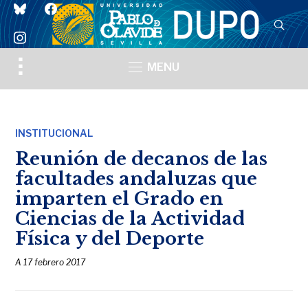
bluesky
facebook
instagram
Toggle
MENU
sidebar
&
navigation
INSTITUCIONAL
Reunión de decanos de las
facultades andaluzas que
imparten el Grado en
Ciencias de la Actividad
Física y del Deporte
A
17 febrero 2017