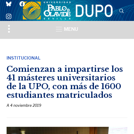
bluesky
facebook
instagram
Toggle
MENU
sidebar
&
navigation
INSTITUCIONAL
Comienzan a impartirse los
41 másteres universitarios
de la UPO, con más de 1600
estudiantes matriculados
A
4 noviembre 2019