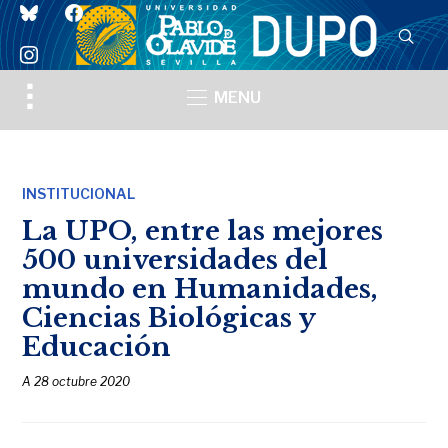
bluesky
facebook
instagram
Toggle
MENU
sidebar
&
navigation
INSTITUCIONAL
La UPO, entre las mejores
500 universidades del
mundo en Humanidades,
Ciencias Biológicas y
Educación
A
28 octubre 2020