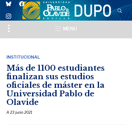
bluesky
facebook
instagram
Toggle
MENU
sidebar
&
navigation
INSTITUCIONAL
Más de 1100 estudiantes
finalizan sus estudios
oficiales de máster en la
Universidad Pablo de
Olavide
A
23 junio 2021