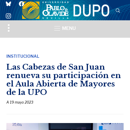
bluesky
facebook
instagram
Toggle
MENU
sidebar
&
navigation
INSTITUCIONAL
Las Cabezas de San Juan
renueva su participación en
el Aula Abierta de Mayores
de la UPO
A
19 mayo 2023