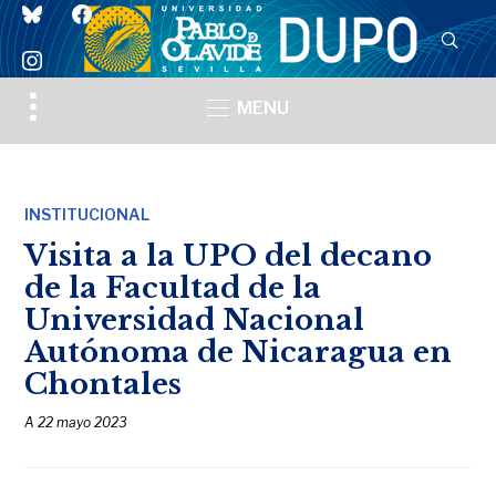
bluesky
facebook
instagram
Toggle
MENU
sidebar
&
navigation
INSTITUCIONAL
Visita a la UPO del decano
de la Facultad de la
Universidad Nacional
Autónoma de Nicaragua en
Chontales
A
22 mayo 2023