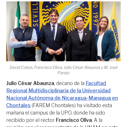
David Cobos, Francisco Oliva, Julio César Abaunza y M. José
Parejo
Julio César Abaunza
, decano de la
Facultad
Regional Multidisciplinaria de la Universidad
Nacional Autónoma de Nicaragua-Managua en
Chontales
(FAREM Chontales) ha visitado esta
mañana el campus de la UPO, donde ha sido
recibido por el rector
Francisco Oliva
. A la