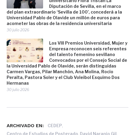
universitario Flora Tristán La
Diputación de Sevilla, en el marco
del plan extraordinario ‘Sevilla de 100’, concederá a la
Universidad Pablo de Olavide un millón de euros para
acometer las obras de la residencia universitaria
30 julio 2026
Los VIII Premios Universidad, Mujer y
Empresa reconocen seis referentes
del talento femenino sevillano
Convocados por el Consejo Social de
la Universidad Pablo de Olavide, serán distinguidas
Carmen Vargas, Pilar Manchón, Ana Molina, Rocío
Peralta, Pastora Soler y el Club Voleibol Esquimo Dos
Hermanas
30 julio 2026
ARCHIVADO EN:
,
CEDEP
,
,
Centro de Estudios de Postgrado
David Naranjo Gil