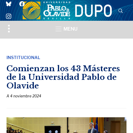
bluesky
facebook
instagram
Toggle
MENU
sidebar
&
navigation
INSTITUCIONAL
Comienzan los 43 Másteres
de la Universidad Pablo de
Olavide
A
4 noviembre 2024