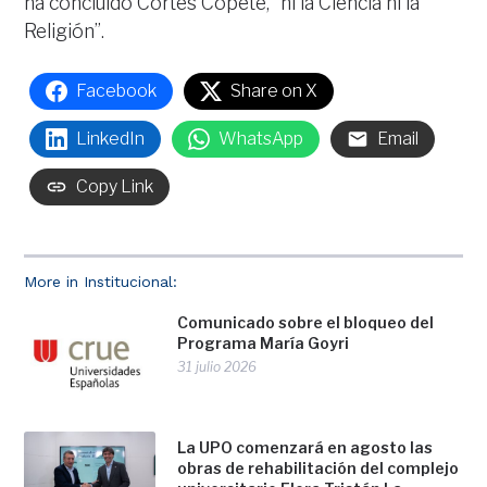
ha concluido Cortés Copete, “ni la Ciencia ni la
Religión”.
Facebook
Share on X
LinkedIn
WhatsApp
Email
Copy Link
More in Institucional:
Comunicado sobre el bloqueo del
Programa María Goyri
31 julio 2026
La UPO comenzará en agosto las
obras de rehabilitación del complejo