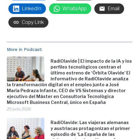
LinkedIn
WhatsApp
Email
Copy Link
More in Podcast:
RadiOlavide | El impacto de la IA y los
perfiles tecnológicos centran el
último estreno de ‘Órbita Olavide’ El
informativo de RadiOlavide analiza
la transformación digital en el empleo junto a José
María Pedraza Infante, CEO de VS Sistemas y director
ejecutivo del Máster en Consultoría Tecnológica
Microsoft Business Central, único en España
29 junio 2026
RadiOlavide: Las viajeras alemanas
y austriacas protagonizan el primer
episodio de ‘La España de las