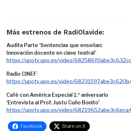
Más estrenos de RadiOlavide:
Audita Parte ‘Sentencias que enseñan:
Innovación docente en clave teatral’
:
https://upotv.upo.es/video/682586f0abe3c632
Radio CINEF
:
https://upotv.upo.es/video/68231597abe3c620
Café con América Especial 1.º aniversario
‘Entrevista al Prof. Justo Cuño Bonito’
:
https://upotv.upo.es/video/68219652abe3c6ec
Facebook
Share on X