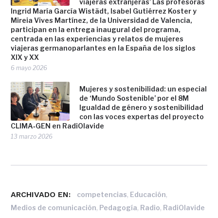
viajeras extranjeras’ Las profesoras
Ingrid María García Wistädt, Isabel Gutiérrez Koster y
Mireia Vives Martínez, de la Universidad de Valencia,
participan en la entrega inaugural del programa,
centrada en las experiencias y relatos de mujeres
viajeras germanoparlantes en la España de los siglos
XIX y XX
6 mayo 2026
Mujeres y sostenibilidad: un especial
de ‘Mundo Sostenible’ por el 8M
Igualdad de género y sostenibilidad
con las voces expertas del proyecto
CLIMA‑GEN en RadiOlavide
13 marzo 2026
ARCHIVADO EN:
,
,
competencias
Educación
,
,
,
Medios de comunicación
Pedagogía
Radio
RadiOlavide