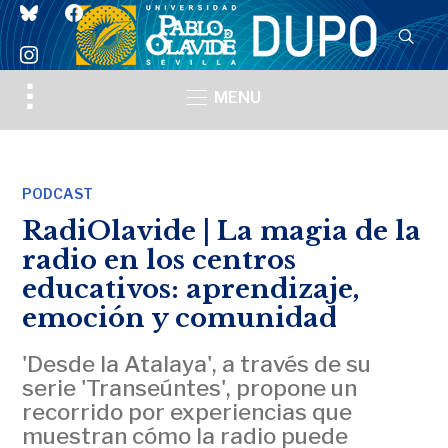
bluesky
facebook
instagram
Toggle
MENU
sidebar
&
navigation
PODCAST
RadiOlavide | La magia de la
radio en los centros
educativos: aprendizaje,
emoción y comunidad
'Desde la Atalaya', a través de su
serie 'Transeúntes', propone un
recorrido por experiencias que
muestran cómo la radio puede