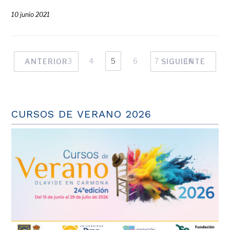
10 junio 2021
1
…
3
4
5
6
7
…
14
ANTERIOR
SIGUIENTE
CURSOS DE VERANO 2026