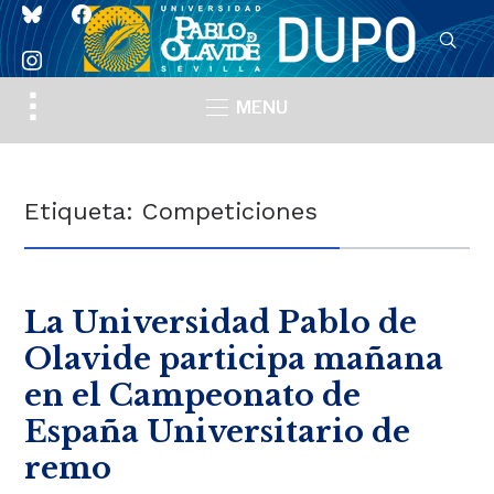
bluesky
facebook
instagram
Toggle
MENU
sidebar
&
navigation
Etiqueta:
Competiciones
La Universidad Pablo de
Olavide participa mañana
en el Campeonato de
España Universitario de
remo