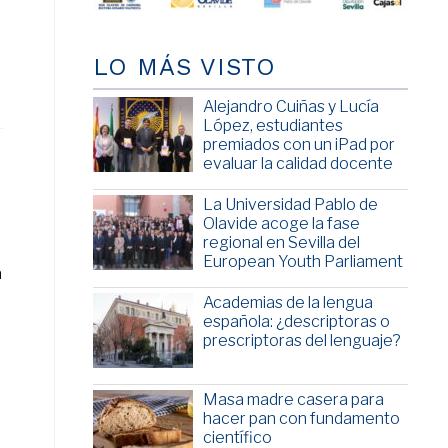
LO MÁS VISTO
Alejandro Cuiñas y Lucía
López, estudiantes
premiados con un iPad por
evaluar la calidad docente
La Universidad Pablo de
Olavide acoge la fase
regional en Sevilla del
European Youth Parliament
a
Academias de la lengua
española: ¿descriptoras o
o
prescriptoras del lenguaje?
Masa madre casera para
hacer pan con fundamento
científico