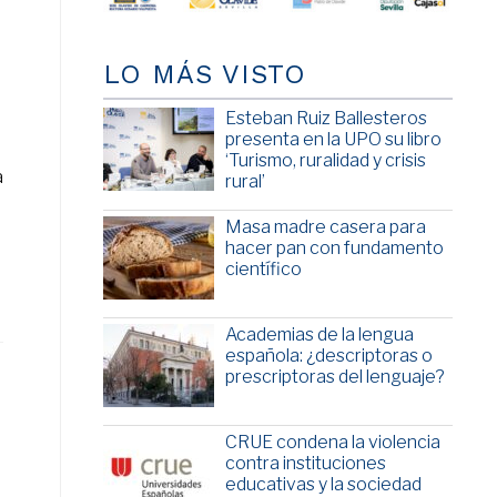
LO MÁS VISTO
Esteban Ruiz Ballesteros
presenta en la UPO su libro
‘Turismo, ruralidad y crisis
a
rural’
Masa madre casera para
hacer pan con fundamento
científico
Academias de la lengua
española: ¿descriptoras o
prescriptoras del lenguaje?
CRUE condena la violencia
contra instituciones
educativas y la sociedad