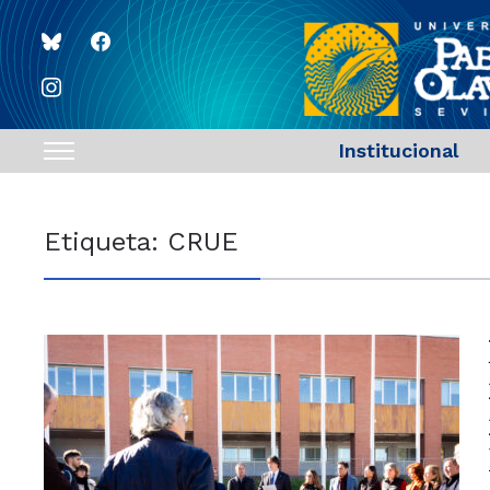
bluesky
facebook
instagram
Institucional
Toggle
sidebar
&
Etiqueta:
CRUE
navigation