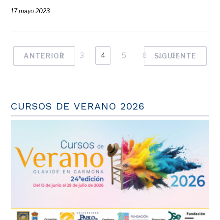
17 mayo 2023
1
2
3
4
5
6
…
24
ANTERIOR
SIGUIENTE
CURSOS DE VERANO 2026