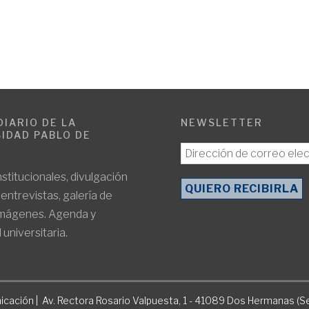
DIARIO DE LA
NEWSLETTER
IDAD PABLO DE
E
nstitucionales, divulgación
, entrevistas, galería de
imágenes. Agenda y
 universitaria.
icación | Av. Rectora Rosario Valpuesta, 1 - 41089 Dos Hermanas (Se