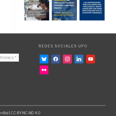
REDES SOCIALES UPO
bluesky
facebook
instagram
linkedin
youtube
flickr
villa) | CC BY-NC-ND 4.0