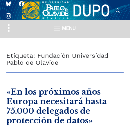
bluesky
facebook
instagram
Toggle
MENU
sidebar
&
navigation
Etiqueta:
Fundación Universidad
Pablo de Olavide
«En los próximos años
Europa necesitará hasta
75.000 delegados de
protección de datos»