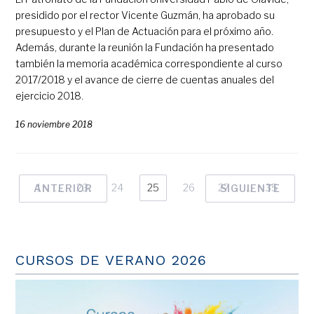
presidido por el rector Vicente Guzmán, ha aprobado su
presupuesto y el Plan de Actuación para el próximo año.
Además, durante la reunión la Fundación ha presentado
también la memoria académica correspondiente al curso
2017/2018 y el avance de cierre de cuentas anuales del
ejercicio 2018.
16 noviembre 2018
1
…
23
24
25
26
27
…
35
ANTERIOR
SIGUIENTE
CURSOS DE VERANO 2026