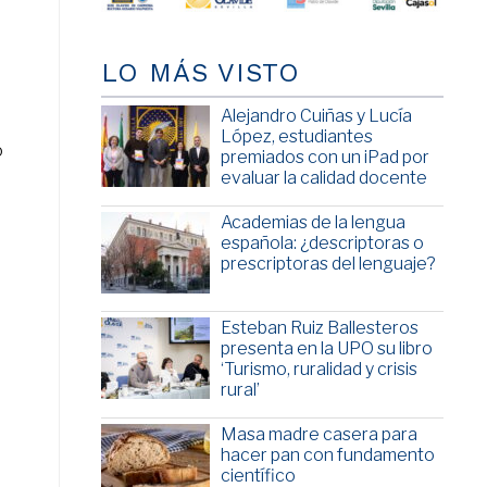
LO MÁS VISTO
Alejandro Cuiñas y Lucía
López, estudiantes
o
premiados con un iPad por
evaluar la calidad docente
Academias de la lengua
española: ¿descriptoras o
prescriptoras del lenguaje?
Esteban Ruiz Ballesteros
presenta en la UPO su libro
‘Turismo, ruralidad y crisis
rural’
Masa madre casera para
hacer pan con fundamento
científico