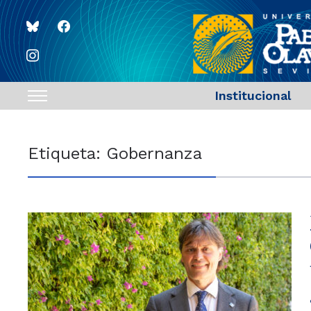
bluesky
facebook
instagram
Institucional
Toggle
sidebar
&
Etiqueta:
Gobernanza
navigation