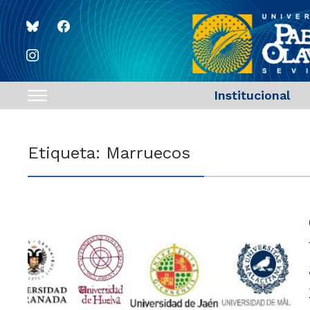
bluesky
facebook
instagram
Institucional
Toggle
sidebar
&
Etiqueta:
Marruecos
navigation