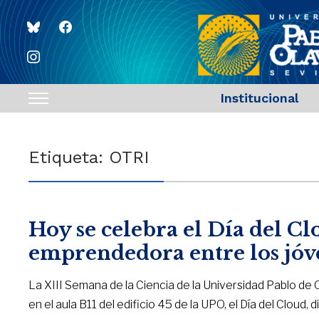
bluesky
facebook
instagram
Institucional
Toggle
sidebar
&
Etiqueta:
OTRI
navigation
Hoy se celebra el Día del C
emprendedora entre los jóve
La XIII Semana de la Ciencia de la Universidad Pablo de
en el aula B11 del edificio 45 de la UPO, el Día del Clou