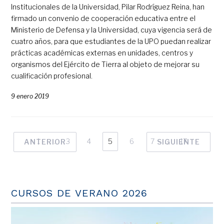
Institucionales de la Universidad, Pilar Rodríguez Reina, han
firmado un convenio de cooperación educativa entre el
Ministerio de Defensa y la Universidad, cuya vigencia será de
cuatro años, para que estudiantes de la UPO puedan realizar
prácticas académicas externas en unidades, centros y
organismos del Ejército de Tierra al objeto de mejorar su
cualificación profesional.
9 enero 2019
1
…
3
4
5
6
7
…
17
ANTERIOR
SIGUIENTE
CURSOS DE VERANO 2026