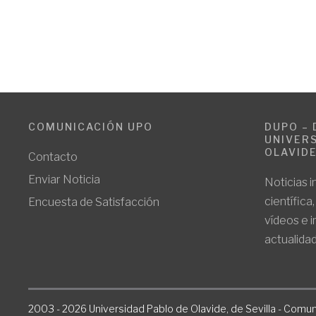
COMUNICACIÓN UPO
DUPO – 
UNIVERS
OLAVID
Contacto
Enviar Noticia
Noticias i
científica
Encuesta de Satisfacción
vídeos e 
actualidad
2003 - 2026 Universidad Pablo de Olavide, de Sevilla - Comun