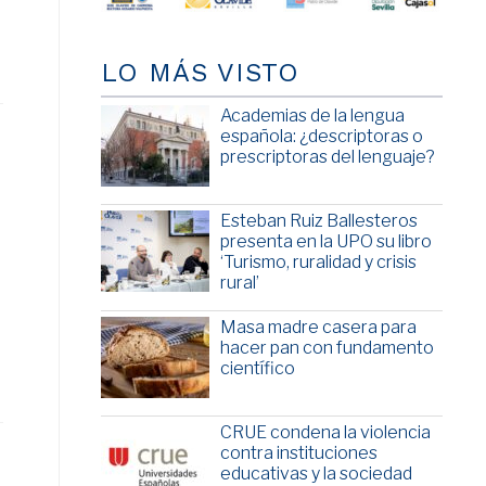
LO MÁS VISTO
Academias de la lengua
española: ¿descriptoras o
prescriptoras del lenguaje?
Esteban Ruiz Ballesteros
presenta en la UPO su libro
‘Turismo, ruralidad y crisis
rural’
Masa madre casera para
hacer pan con fundamento
científico
CRUE condena la violencia
contra instituciones
educativas y la sociedad