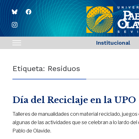
bluesky
facebook
instagram
Institucional
Toggle
sidebar
&
Etiqueta:
Residuos
navigation
Día del Reciclaje en la UPO
Talleres de manualidades con material reciclado, juegos 
algunas de las actividades que se celebran a lo lardo del 
Pablo de Olavide.