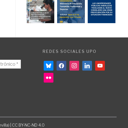
REDES SOCIALES UPO
bluesky
facebook
instagram
linkedin
youtube
flickr
villa) | CC BY-NC-ND 4.0