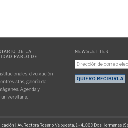
DIARIO DE LA
NEWSLETTER
IDAD PABLO DE
E
nstitucionales, divulgación
, entrevistas, galería de
imágenes. Agenda y
 universitaria.
icación | Av. Rectora Rosario Valpuesta, 1 - 41089 Dos Hermanas (Se