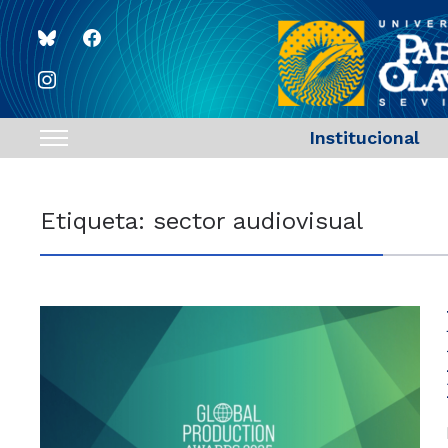
bluesky
facebook
instagram
Institucional
Toggle
sidebar
&
Etiqueta:
sector audiovisual
navigation