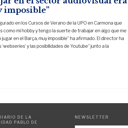
jar en el sector audiovisual era
y imposible”
asegurado en los Cursos de Verano de la UPO en Carmona que
Es como mi hobby y tengo la suerte de trabajar en algo que me
 jugar en el Barça, muy imposible” ha afirmado. El director ha
 ‘webseries’ y las posibilidades de Youtube” junto a la
DIARIO DE LA
NEWSLETTER
IDAD PABLO DE
E