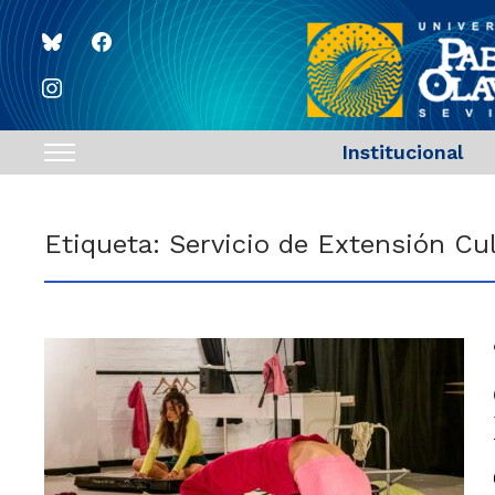
bluesky
facebook
instagram
Institucional
Toggle
sidebar
&
Etiqueta:
Servicio de Extensión Cul
navigation