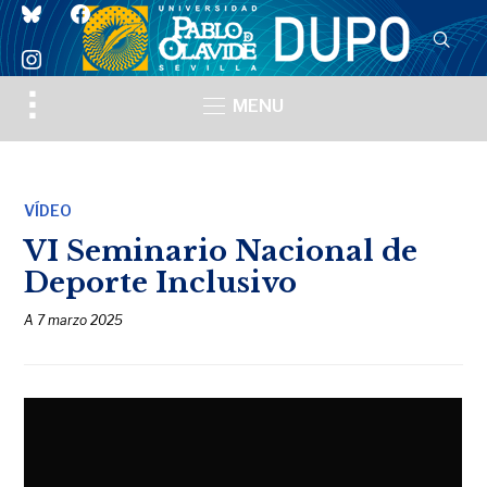
bluesky
facebook
instagram
Toggle
MENU
sidebar
&
navigation
VÍDEO
VI Seminario Nacional de
Deporte Inclusivo
A
7 marzo 2025