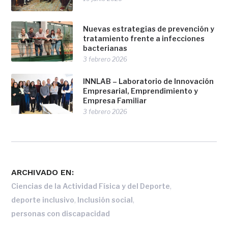
Nuevas estrategias de prevención y
tratamiento frente a infecciones
bacterianas
3 febrero 2026
INNLAB – Laboratorio de Innovación
Empresarial, Emprendimiento y
Empresa Familiar
3 febrero 2026
ARCHIVADO EN:
,
Ciencias de la Actividad Física y del Deporte
,
,
deporte inclusivo
Inclusión social
personas con discapacidad