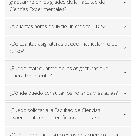
graduarme en los grados de la Facultad de
Icono para plegar y desplegar
Ciencias Experimentales?
Icono para p
¿A cuántas horas equivale un crédito ETCS?
¿De cuántas asignaturas puedo matricularme por
Icono para plegar y desplegar contenido
curso?
¿Puedo matricularme de las asignaturas que
Icono para plegar y desplegar conten
quiera libremente?
Icono p
¿Dónde puedo consultar los horarios y las aulas?
¿Puedo solicitar a la Facultad de Ciencias
Icono para pleg
Experimentales un certificado de notas?
¿Qué puedo hacer si no estoy de acuerdo con la