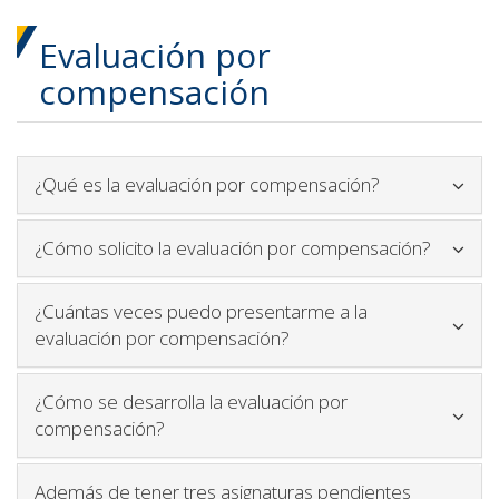
Evaluación por
compensación
Icono para ple
¿Qué es la evaluación por compensación?
Icono pa
¿Cómo solicito la evaluación por compensación?
¿Cuántas veces puedo presentarme a la
Icono para plegar y desp
evaluación por compensación?
¿Cómo se desarrolla la evaluación por
Icono para plegar y desplegar contenido
compensación?
Además de tener tres asignaturas pendientes