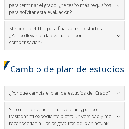
para terminar el grado, ¿necesito más requisitos
Icono para plegar y desple
para solicitar esta evaluación?
Me queda el TFG para finalizar mis estudios.
¿Puedo llevarlo a la evaluación por
Icono para plegar y desplegar contenido
compensación?
Cambio de plan de estudios
Icono pa
¿Por qué cambia el plan de estudios del Grado?
Si no me convence el nuevo plan, ¿puedo
trasladar mi expediente a otra Universidad y me
Icono par
reconocerían allí las asignaturas del plan actual?