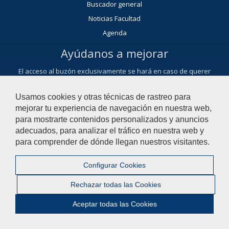
Buscador general
Noticias Facultad
Agenda
Ayúdanos a mejorar
El acceso al buzón exclusivamente se hará en caso de querer
plantear cuestiones que se puedan calificar como una incidencia,
reclamación, sugerencia o felicitación.
Usamos cookies y otras técnicas de rastreo para
Contacta con nosotros
mejorar tu experiencia de navegación en nuestra web,
para mostrarte contenidos personalizados y anuncios
adecuados, para analizar el tráfico en nuestra web y
© 2022 Universidad Pablo de Olavide - Facultad de Ciencias
para comprender de dónde llegan nuestros visitantes.
Experimentales
Configurar Cookies
Contactar
|
Aviso Legal
|
Mapa web
|
Rechazar todas las Cookies
Configurar cookies
Aceptar todas las Cookies