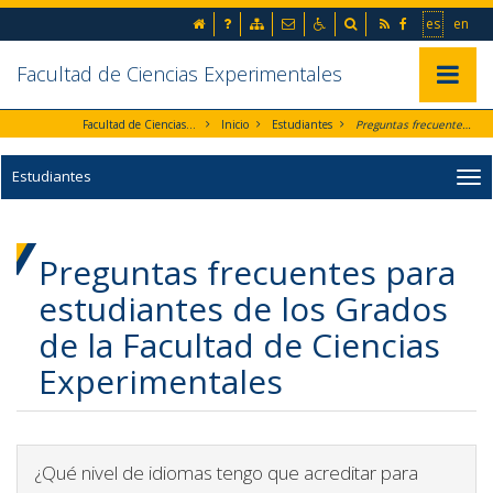
Ir al contenido principal de la página (alt + s)
inicio
Preguntas frecuentes
Mapa web
Contacto
Accesibilidad
Buscador
RSS
Facebook
Ir a la 
Go t
es
en
Ir a la cabecera de la página (alt + c)
Ir al pie de la página (alt + p)
Ir al menú principal (alt + u)
Facultad de Ciencias Experimentales
Mostrar/
Facultad de Ciencias Experimentales
Inicio
Estudiantes
Preguntas frecuentes para estudiantes de los Grados de la Facultad de Ciencias Experimentales
Estudiantes
Preguntas frecuentes para
estudiantes de los Grados
de la Facultad de Ciencias
Experimentales
¿Qué nivel de idiomas tengo que acreditar para