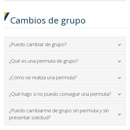
Cambios de grupo
Icono para plegar y desplega
¿Puedo cambiar de grupo?
Icono para plegar y des
¿Qué es una permuta de grupo?
Icono para plegar y desp
¿Cómo se realiza una permuta?
Icono pa
¿Qué hago si no puedo conseguir una permuta?
¿Puedo cambiarme de grupo sin permuta y sin
Icono para plegar y desplegar conte
presentar solicitud?