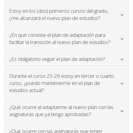
Estoy en los (dos) primeros cursos del grado,
Icono para ple
¿me alcanzará el nuevo plan de estudios?
¿En qué consiste el plan de adaptación para
Icono para
facilitar la transición al nuevo plan de estudios?
Icono para p
¿Es obligatorio seguir el plan de adaptación?
Durante el curso 25-26 estoy en tercer o cuarto
curso, ¿puedo mantenerme en el plan de
Icono para plegar y desplegar contenido
estudios actual?
¿Qué ocurre al adaptarme al nuevo plan con las
Icono para plegar 
asignaturas que ya tengo aprobadas?
¿Qué ocurre con las asignaturas que tengo