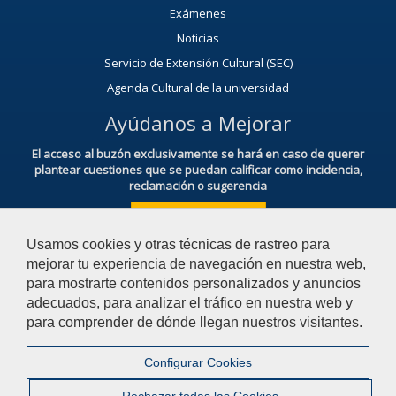
Exámenes
Noticias
Servicio de Extensión Cultural (SEC)
Agenda Cultural de la universidad
Ayúdanos a Mejorar
El acceso al buzón exclusivamente se hará en caso de querer
plantear cuestiones que se puedan calificar como incidencia,
reclamación o sugerencia
Acceso al Buzón IRSF
Usamos cookies y otras técnicas de rastreo para
mejorar tu experiencia de navegación en nuestra web,
para mostrarte contenidos personalizados y anuncios
adecuados, para analizar el tráfico en nuestra web y
para comprender de dónde llegan nuestros visitantes.
© 2026 Universidad Pablo de Olavide - Facultad de Derecho
Configurar Cookies
Contactar
|
Aviso Legal
|
Privacidad
|
Mapa web