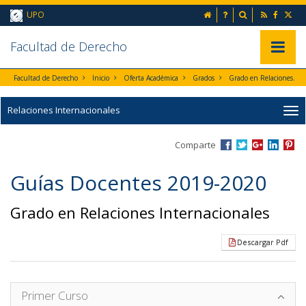
Ir al contenido principal de la página (alt + s)
inicio
Preguntas frecuent
Buscador
UPO
Ir a la cabecera de la página (alt + c)
Ir al pie de la página (alt + p)
Ir al menú principal (alt + u)
Faculta
d de Derecho
Mostrar/
Facultad de Derecho
Inicio
Oferta Académica
Grados
Grado en Relaciones Internacionales
Relaciones Internacionales
Comparte
Guías Docentes 2019-2020
Grado en Relaciones Internacionales
Descargar Pdf
Primer Curso