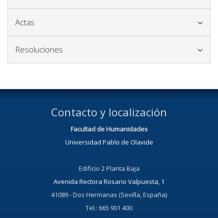
Icono para plegar y desplegar el bloque
Actas
Icono para plegar y desplegar el bloque
Resoluciones
Contacto y localización
Facultad de Humanidades
Universidad Pablo de Olavide
Edificio 2 Planta Baja
Avenida Rectora Rosario Valpuesta, 1
41089 - Dos Hermanas (Sevilla, España)
Tel.: 665 901 400