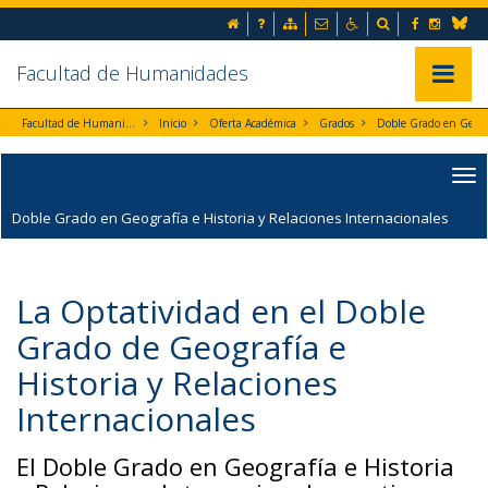
Ir al contenido principal de la página (alt + s)
Inicio
Preguntas frecuentes
Mapa web
Contacto
Accesibilidad
Buscador
Facebook
Instag
Ir a la cabecera de la página (alt + c)
Blues
Ir al pie de la página (alt + p)
Ir al menú principal (alt + u)
Facultad de Humanidades
Mostrar/
Facultad de Humanidades
Inicio
Oferta Académica
Grados
Doble Grado en Geografía e Historia y Relaciones Interna
Doble Grado en Geografía e Historia y Relaciones Internacionales
La Optatividad en el Doble
Grado de Geografía e
Historia y Relaciones
Internacionales
El Doble Grado en Geografía e Historia