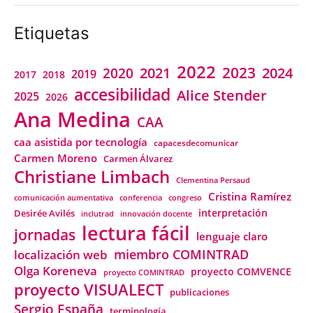
Etiquetas
2022
2023
2021
2024
2020
2019
2018
2017
accesibilidad
Alice Stender
2025
2026
Ana Medina
CAA
caa asistida por tecnología
capacesdecomunicar
Carmen Moreno
Carmen Álvarez
Christiane Limbach
Clementina Persaud
Cristina Ramírez
comunicación aumentativa
conferencia
congreso
interpretación
Desirée Avilés
inclutrad
innovación docente
lectura fácil
jornadas
lenguaje claro
miembro COMINTRAD
localización web
Olga Koreneva
proyecto COMVENCE
proyecto COMINTRAD
proyecto VISUALECT
publicaciones
Sergio España
terminología