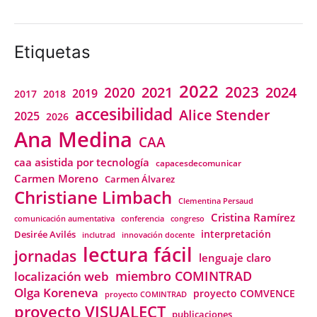
Etiquetas
2022
2023
2021
2024
2020
2019
2018
2017
accesibilidad
Alice Stender
2025
2026
Ana Medina
CAA
caa asistida por tecnología
capacesdecomunicar
Carmen Moreno
Carmen Álvarez
Christiane Limbach
Clementina Persaud
Cristina Ramírez
comunicación aumentativa
conferencia
congreso
interpretación
Desirée Avilés
inclutrad
innovación docente
lectura fácil
jornadas
lenguaje claro
miembro COMINTRAD
localización web
Olga Koreneva
proyecto COMVENCE
proyecto COMINTRAD
proyecto VISUALECT
publicaciones