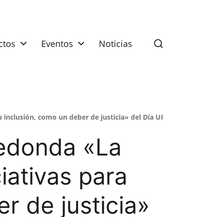
ctos
Eventos
Noticias
inclusión, como un deber de justicia» del Día UPO: Justicia e inc
redonda «La
iativas para
r de justicia»