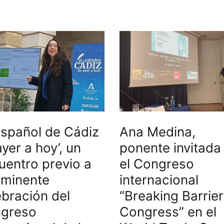
s
 español de Cádiz
Ana Medina,
yer a hoy’, un
ponente invitada
uentro previo a
el Congreso
inminente
internacional
ebración del
“Breaking Barrie
greso
Congress” en el