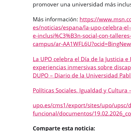
promover una universidad más inclus
Más información:
https://www.msn.c
es/noticias/espana/la-upo-celebra-el
e-inclusi%C3%B3n-social-con-talleres
campus/ar-AA1WFL6U?ocid=BingNew
La UPO celebra el Día de la Justicia e 
experiencias inmersivas sobre discap
DUPO – Diario de la Universidad Pabl
Políticas Sociales, Igualdad y Cultura
upo.es/cms1/export/sites/upo/upsc/d
funcional/documentos/19.02.2026_co
Comparte esta noticia: