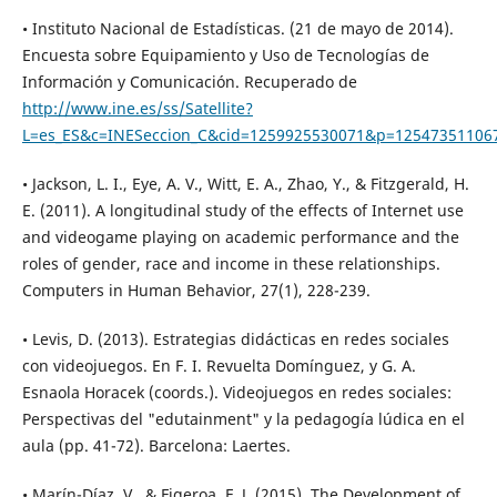
• Instituto Nacional de Estadísticas. (21 de mayo de 2014).
Encuesta sobre Equipamiento y Uso de Tecnologías de
Información y Comunicación. Recuperado de
http://www.ine.es/ss/Satellite?
L=es_ES&c=INESeccion_C&cid=1259925530071&p=12547351106
• Jackson, L. I., Eye, A. V., Witt, E. A., Zhao, Y., & Fitzgerald, H.
E. (2011). A longitudinal study of the effects of Internet use
and videogame playing on academic performance and the
roles of gender, race and income in these relationships.
Computers in Human Behavior, 27(1), 228-239.
• Levis, D. (2013). Estrategias didácticas en redes sociales
con videojuegos. En F. I. Revuelta Domínguez, y G. A.
Esnaola Horacek (coords.). Videojuegos en redes sociales:
Perspectivas del "edutainment" y la pedagogía lúdica en el
aula (pp. 41-72). Barcelona: Laertes.
• Marín-Díaz, V., & Figeroa, F. J. (2015). The Development of