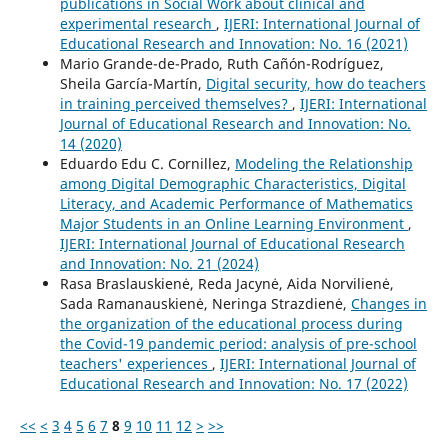
publications in Social Work about clinical and
experimental research
,
IJERI: International Journal of
Educational Research and Innovation: No. 16 (2021)
Mario Grande-de-Prado, Ruth Cañón-Rodríguez,
Sheila García-Martín,
Digital security, how do teachers
in training perceived themselves?
,
IJERI: International
Journal of Educational Research and Innovation: No.
14 (2020)
Eduardo Edu C. Cornillez,
Modeling the Relationship
among Digital Demographic Characteristics, Digital
Literacy, and Academic Performance of Mathematics
Major Students in an Online Learning Environment
,
IJERI: International Journal of Educational Research
and Innovation: No. 21 (2024)
Rasa Braslauskienė, Reda Jacynė, Aida Norvilienė,
Sada Ramanauskienė, Neringa Strazdienė,
Changes in
the organization of the educational process during
the Covid-19 pandemic period: analysis of pre-school
teachers' experiences
,
IJERI: International Journal of
Educational Research and Innovation: No. 17 (2022)
<<
<
3
4
5
6
7
8
9
10
11
12
>
>>