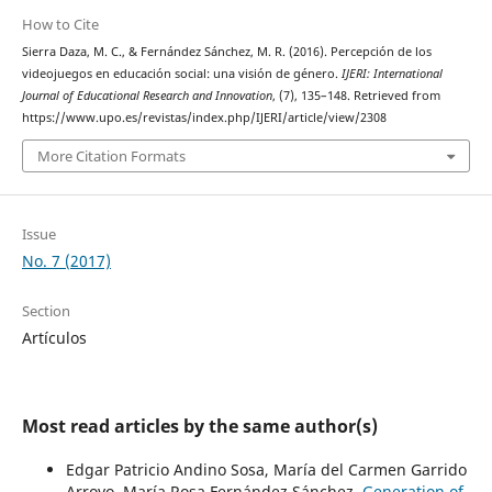
How to Cite
Sierra Daza, M. C., & Fernández Sánchez, M. R. (2016). Percepción de los
videojuegos en educación social: una visión de género.
IJERI: International
Journal of Educational Research and Innovation
, (7), 135–148. Retrieved from
https://www.upo.es/revistas/index.php/IJERI/article/view/2308
More Citation Formats
Issue
No. 7 (2017)
Section
Artículos
Most read articles by the same author(s)
Edgar Patricio Andino Sosa, María del Carmen Garrido
Arroyo, María Rosa Fernández Sánchez,
Generation of