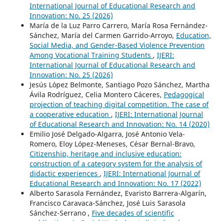
International Journal of Educational Research and
Innovation: No. 25 (2026)
María de la Luz Parro Carrero, María Rosa Fernández-
Sánchez, María del Carmen Garrido-Arroyo,
Education,
Social Media, and Gender-Based Violence Prevention
Among Vocational Training Students
,
IJERI:
International Journal of Educational Research and
Innovation: No. 25 (2026)
Jesús López Belmonte, Santiago Pozo Sánchez, Martha
Ávila Rodríguez, Celia Montero Cáceres,
Pedagogical
projection of teaching digital competition. The case of
a cooperative education
,
IJERI: International Journal
of Educational Research and Innovation: No. 14 (2020)
Emilio José Delgado-Algarra, José Antonio Vela-
Romero, Eloy López-Meneses, César Bernal-Bravo,
Citizenship, heritage and inclusive education:
construction of a category system for the analysis of
didactic experiences
,
IJERI: International Journal of
Educational Research and Innovation: No. 17 (2022)
Alberto Sarasola Fernández, Evaristo Barrera-Algarín,
Francisco Caravaca-Sánchez, José Luis Sarasola
Sánchez-Serrano ,
Five decades of scientific