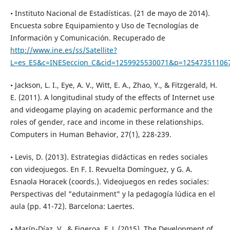
• Instituto Nacional de Estadísticas. (21 de mayo de 2014).
Encuesta sobre Equipamiento y Uso de Tecnologías de
Información y Comunicación. Recuperado de
http://www.ine.es/ss/Satellite?
L=es_ES&c=INESeccion_C&cid=1259925530071&p=12547351106
• Jackson, L. I., Eye, A. V., Witt, E. A., Zhao, Y., & Fitzgerald, H.
E. (2011). A longitudinal study of the effects of Internet use
and videogame playing on academic performance and the
roles of gender, race and income in these relationships.
Computers in Human Behavior, 27(1), 228-239.
• Levis, D. (2013). Estrategias didácticas en redes sociales
con videojuegos. En F. I. Revuelta Domínguez, y G. A.
Esnaola Horacek (coords.). Videojuegos en redes sociales:
Perspectivas del "edutainment" y la pedagogía lúdica en el
aula (pp. 41-72). Barcelona: Laertes.
• Marín-Díaz, V., & Figeroa, F. J. (2015). The Development of