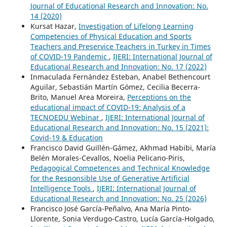
Journal of Educational Research and Innovation: No.
14 (2020)
Kursat Hazar,
Investigation of Lifelong Learning
Competencies of Physical Education and Sports
Teachers and Preservice Teachers in Turkey in Times
of COVID-19 Pandemic
,
IJERI: International Journal of
Educational Research and Innovation: No. 17 (2022)
Inmaculada Fernández Esteban, Anabel Bethencourt
Aguilar, Sebastián Martín Gómez, Cecilia Becerra-
Brito, Manuel Area Moreira,
Perceptions on the
educational impact of COVID-19: Analysis of a
TECNOEDU Webinar
,
IJERI: International Journal of
Educational Research and Innovation: No. 15 (2021):
Covid-19 & Education
Francisco David Guillén-Gámez, Akhmad Habibi, María
Belén Morales-Cevallos, Noelia Pelicano-Piris,
Pedagogical Competences and Technical Knowledge
for the Responsible Use of Generative Artificial
Intelligence Tools
,
IJERI: International Journal of
Educational Research and Innovation: No. 25 (2026)
Francisco José García-Peñalvo, Ana María Pinto-
Llorente, Sonia Verdugo-Castro, Lucía García-Holgado,