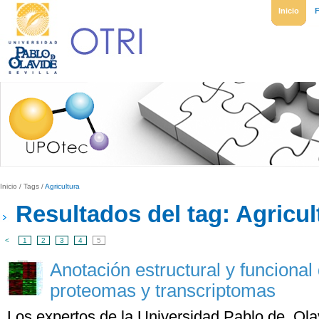
Inicio
Inicio
/
Tags
/
Agricultura
Resultados del tag: Agricul
<
1
2
3
4
5
Anotación estructural y funciona
proteomas y transcriptomas
Los expertos de la Universidad Pablo de Olav