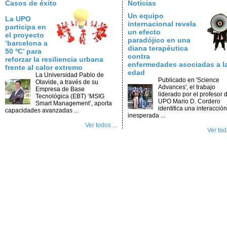
Casos de éxito
Noticias
Un equipo
La UPO
internacional revela
participa en
un efecto
el proyecto
paradójico en una
‘barcelona a
diana terapéutica
50 ºC’ para
contra
reforzar la resiliencia urbana
enfermedades asociadas a l
frente al calor extremo
edad
La Universidad Pablo de
Publicado en 'Science
Olavide, a través de su
Advances', el trabajo
Empresa de Base
liderado por el profesor d
Tecnológica (EBT) ‘MSIG
UPO Mario D. Cordero
Smart Management’, aporta
identifica una interacción
capacidades avanzadas ...
inesperada ...
Ver todos ...
Ver toda