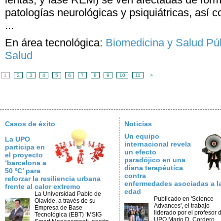
patologías neurológicas y psiquiátricas, así 
...
En área tecnológica:
Biomedicina y Salud Pú
Salud
1
2
3
4
5
6
7
8
9
10
11
>
Casos de éxito
Noticias
Un equipo
La UPO
internacional revela
participa en
un efecto
el proyecto
paradójico en una
‘barcelona a
diana terapéutica
50 ºC’ para
contra
reforzar la resiliencia urbana
enfermedades asociadas a l
frente al calor extremo
edad
La Universidad Pablo de
Publicado en 'Science
Olavide, a través de su
Advances', el trabajo
Empresa de Base
liderado por el profesor d
Tecnológica (EBT) ‘MSIG
UPO Mario D. Cordero