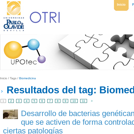
Inicio
Inicio
/
Tags
/
Biomedicina
Resultados del tag: Biomed
1
2
3
4
5
6
7
8
9
10
11
>
Desarrollo de bacterias genétic
que se activen de forma controla
ciertas patologías