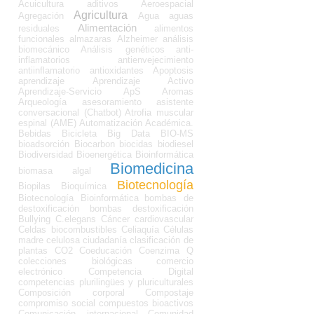
Acuicultura
aditivos
Aeroespacial
Agricultura
Agregación
Agua
aguas
Alimentación
residuales
alimentos
funcionales
almazaras
Alzheimer
análisis
biomecánico
Análisis genéticos
anti-
inflamatorios
antienvejecimiento
antiinflamatorio
antioxidantes
Apoptosis
aprendizaje
Aprendizaje Activo
Aprendizaje-Servicio
ApS
Aromas
Arqueología
asesoramiento
asistente
conversacional (Chatbot)
Atrofia muscular
espinal (AME)
Automatización Académica.
Bebidas
Bicicleta
Big Data
BIO-MS
bioadsorción
Biocarbon
biocidas
biodiesel
Biodiversidad
Bioenergética
Bioinformática
Biomedicina
biomasa algal
Biotecnología
Biopilas
Bioquímica
Biotecnología Bioinformática
bombas de
destoxificación
bombas destoxificación
Bullying
C.elegans
Cáncer
cardiovascular
Celdas biocombustibles
Celiaquía
Células
madre
celulosa
ciudadanía
clasificación de
plantas
CO2
Coeducación
Coenzima Q
colecciones biológicas
comercio
electrónico
Competencia Digital
competencias plurilingües y pluriculturales
Composición corporal
Compostaje
compromiso social
compuestos bioactivos
Comunicación internacional
Comunidad