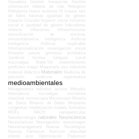
Ganaderia
Gestión franquicias
Gestión
información
hábitos de vida
Hidrógeno
Hidroponía
hueso aceituna
IA
Icausa raíz
de fallos
Idiomas
igualdad de género
Impacto Cruzado
Impacto social
Inclusión
social e igualdad de género
Indicadores
infancia
inflasomas
Infraestructuras
inmovilización de enzimas
inmunotolerancia
Inteligencia Artificial
Inteligencia Artificial explicable
Internacionalización
investigación social
Itinerario
jueces gimnasia acrobática
Jurídicos
lactosa
Lenguas
Local
macroalgas
Maldi-Tof
mantenimiento
predictivo
maqui
Maquinaria uso industrial
Materiales
material didáctico
Medicina de
precisión
medicina regenerativa
medioambientales
Metagenoteca
métodos activos
Métodos
Alternativos
microalgas
microbiota
intestinal
microscopía
Microscopio
Minería
de Datos
Miniería de Datos
Miopatías
congénitas
modelización
modelo formativo
MOFs
NACH
nanopartículas
naturales
Neurociencia
Nanotecnología
Neurociencias
Neurogestión
neuroimagen
Neuromanagement
Nuevas Tecnologías
Nuevos Fármacos
Nutrición
obesidad
infantil
ocio
Optimización
Parkinson