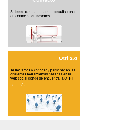
Contacto
Si tienes cualquier duda o consulta ponte
en contacto con nosotros
Otri 2.o
Te invitamos a conocer y participar en las
diferentes herramientas basadas en la
web social donde se encuentra la OTRI
Leer más ...