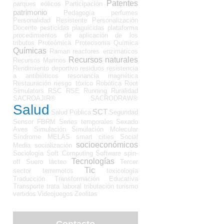
Patentes
parques eólicos
Participación
patrimonio
Pedagogía
perfumes
Personalidad Resistente
Personalización
Docente
pesticidas
plaguicidas
plataforma
procedimientos de aplicación de los
tributos
Proteómica
Proteosoma
Química
Químicas
Raman
reactores enzimáticos
Recursos naturales
Recursos Marinos
Rendimiento deportivo
residuos
resistencia
a antibióticos
resonancia magnética
Restauración
riesgo tóxico
Robótica
Root
Simulators
RSC
RSE
Running
Ruralidad
SACROAJIR®
SACRODRAW®
Salud
SCT
Salud Pública
Seguridad
Sensor FBRM
Series temporales
Sexado
Aves
Simulación
Simulación Molecular
Síndrome MELAS
smart cities
Social
socioeconómicos
Media
socialización
Sociología
Soft Computing
Software
spin-
Tecnologías
off
Suero lácteo
Tercer
Tic
sector
terremotos
toxicología
Traducción
Transformación Educativa
Transporte
trata laboral
tributación
turismo
vertidos
Videojuegos
Zeolitas