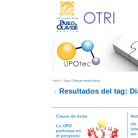
Inicio
/
Tags
/
Dianas moleculares
Resultados del tag: D
Casos de éxito
Not
Un 
La UPO
int
participa en
un 
el proyecto