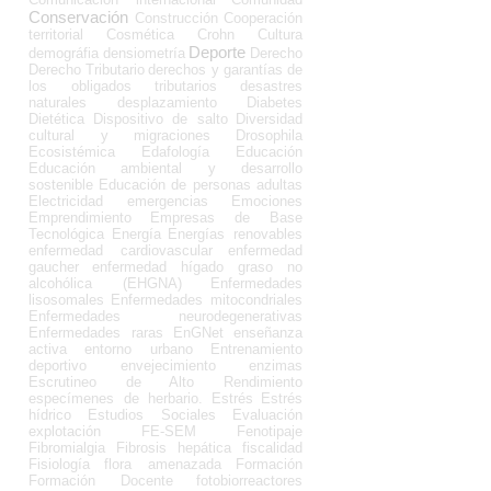
Conservación
Construcción
Cooperación
territorial
Cosmética
Crohn
Cultura
Deporte
demográfia
densiometría
Derecho
Derecho Tributario
derechos y garantías de
los obligados tributarios
desastres
naturales
desplazamiento
Diabetes
Dietética
Dispositivo de salto
Diversidad
cultural y migraciones
Drosophila
Ecosistémica
Edafología
Educación
Educación ambiental y desarrollo
sostenible
Educación de personas adultas
Electricidad
emergencias
Emociones
Emprendimiento
Empresas de Base
Tecnológica
Energía
Energías renovables
enfermedad cardiovascular
enfermedad
gaucher
enfermedad hígado graso no
alcohólica (EHGNA)
Enfermedades
lisosomales
Enfermedades mitocondriales
Enfermedades neurodegenerativas
Enfermedades raras
EnGNet
enseñanza
activa
entorno urbano
Entrenamiento
deportivo
envejecimiento
enzimas
Escrutineo de Alto Rendimiento
especímenes de herbario.
Estrés
Estrés
hídrico
Estudios Sociales
Evaluación
explotación
FE-SEM
Fenotipaje
Fibromialgia
Fibrosis hepática
fiscalidad
Fisiología
flora amenazada
Formación
Formación Docente
fotobiorreactores