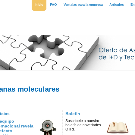
Inicio
FAQ
Ventajas para la empresa
Artículos
En
ianas moleculares
icias
Boletín
equipo
Suscríbete a nuestro
boletín de novedades
ernacional revela
OTRI.
efecto