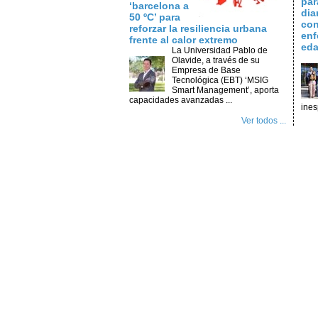
par
‘barcelona a
dia
50 ºC’ para
con
reforzar la resiliencia urbana
enf
frente al calor extremo
ed
La Universidad Pablo de
Olavide, a través de su
Empresa de Base
Tecnológica (EBT) ‘MSIG
Smart Management’, aporta
capacidades avanzadas ...
ines
Ver todos ...