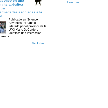
adójico en una
Leer más ...
na terapéutica
tra
ermedades asociadas a la
ad
Publicado en 'Science
Advances', el trabajo
liderado por el profesor de la
UPO Mario D. Cordero
identifica una interacción
perada ...
Ver todas ...