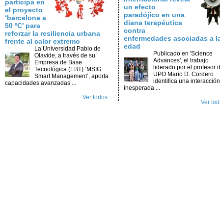
participa en
un efecto
el proyecto
paradójico en una
‘barcelona a
diana terapéutica
50 ºC’ para
contra
reforzar la resiliencia urbana
enfermedades asociadas a l
frente al calor extremo
edad
La Universidad Pablo de
Publicado en 'Science
Olavide, a través de su
Advances', el trabajo
Empresa de Base
liderado por el profesor d
Tecnológica (EBT) ‘MSIG
UPO Mario D. Cordero
Smart Management’, aporta
identifica una interacción
capacidades avanzadas ...
inesperada ...
Ver todos ...
Ver toda