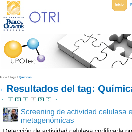
Inicio
Inicio
/
Tags
/
Químicas
Resultados del tag: Químic
<
1
2
3
4
5
6
>
Screening de actividad celulasa e
metagenómicas
Detección de actividad celulasa codificada p