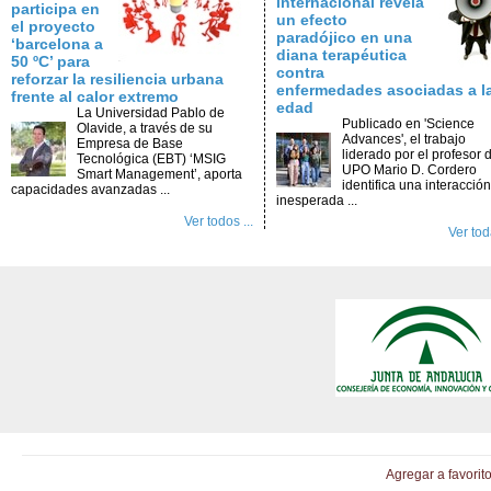
internacional revela
participa en
un efecto
el proyecto
paradójico en una
‘barcelona a
diana terapéutica
50 ºC’ para
contra
reforzar la resiliencia urbana
enfermedades asociadas a l
frente al calor extremo
edad
La Universidad Pablo de
Publicado en 'Science
Olavide, a través de su
Advances', el trabajo
Empresa de Base
liderado por el profesor d
Tecnológica (EBT) ‘MSIG
UPO Mario D. Cordero
Smart Management’, aporta
identifica una interacción
capacidades avanzadas ...
inesperada ...
Ver todos ...
Ver toda
Agregar a favorit