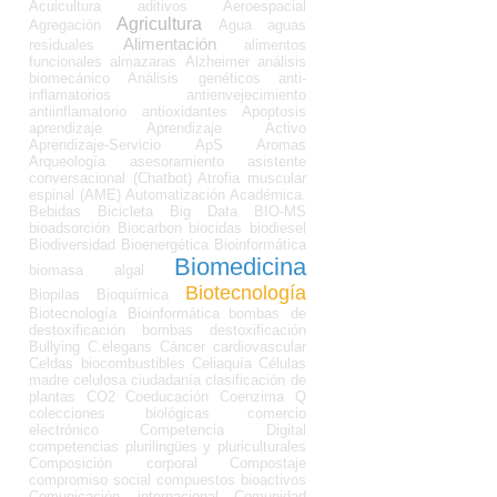
Acuicultura
aditivos
Aeroespacial
Agricultura
Agregación
Agua
aguas
Alimentación
residuales
alimentos
funcionales
almazaras
Alzheimer
análisis
biomecánico
Análisis genéticos
anti-
inflamatorios
antienvejecimiento
antiinflamatorio
antioxidantes
Apoptosis
aprendizaje
Aprendizaje Activo
Aprendizaje-Servicio
ApS
Aromas
Arqueología
asesoramiento
asistente
conversacional (Chatbot)
Atrofia muscular
espinal (AME)
Automatización Académica.
Bebidas
Bicicleta
Big Data
BIO-MS
bioadsorción
Biocarbon
biocidas
biodiesel
Biodiversidad
Bioenergética
Bioinformática
Biomedicina
biomasa algal
Biotecnología
Biopilas
Bioquímica
Biotecnología Bioinformática
bombas de
destoxificación
bombas destoxificación
Bullying
C.elegans
Cáncer
cardiovascular
Celdas biocombustibles
Celiaquía
Células
madre
celulosa
ciudadanía
clasificación de
plantas
CO2
Coeducación
Coenzima Q
colecciones biológicas
comercio
electrónico
Competencia Digital
competencias plurilingües y pluriculturales
Composición corporal
Compostaje
compromiso social
compuestos bioactivos
Comunicación internacional
Comunidad