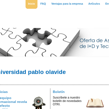
Inicio
FAQ
Ventajas para la empresa
Artículos
En
iversidad pablo olavide
icias
Boletín
equipo
Suscríbete a nuestro
boletín de novedades
ernacional revela
OTRI.
efecto