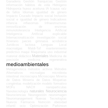
Ganaderia
Gestión franquicias
Gestión
información
hábitos de vida
Hidrógeno
Hidroponía
hueso aceituna
IA
Icausa raíz
de fallos
Idiomas
igualdad de género
Impacto Cruzado
Impacto social
Inclusión
social e igualdad de género
Indicadores
infancia
inflasomas
Infraestructuras
inmovilización de enzimas
inmunotolerancia
Inteligencia Artificial
Inteligencia Artificial explicable
Internacionalización
investigación social
Itinerario
jueces gimnasia acrobática
Jurídicos
lactosa
Lenguas
Local
macroalgas
Maldi-Tof
mantenimiento
predictivo
maqui
Maquinaria uso industrial
Materiales
material didáctico
Medicina de
precisión
medicina regenerativa
medioambientales
Metagenoteca
métodos activos
Métodos
Alternativos
microalgas
microbiota
intestinal
microscopía
Microscopio
Minería
de Datos
Miniería de Datos
Miopatías
congénitas
modelización
modelo formativo
MOFs
NACH
nanopartículas
naturales
Neurociencia
Nanotecnología
Neurociencias
Neurogestión
neuroimagen
Neuromanagement
Nuevas Tecnologías
Nuevos Fármacos
Nutrición
obesidad
infantil
ocio
Optimización
Parkinson