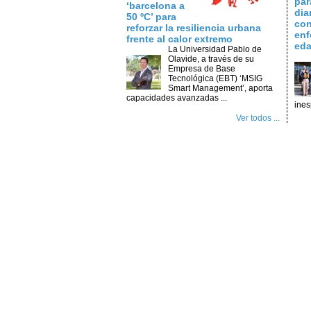
par
‘barcelona a
dia
50 ºC’ para
con
reforzar la resiliencia urbana
enf
frente al calor extremo
ed
La Universidad Pablo de
Olavide, a través de su
Empresa de Base
Tecnológica (EBT) ‘MSIG
Smart Management’, aporta
capacidades avanzadas ...
ines
Ver todos ...