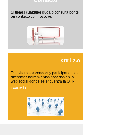
Contacto
Si tienes cualquier duda o consulta ponte
en contacto con nosotros
Otri 2.o
Te invitamos a conocer y participar en las
diferentes herramientas basadas en la
web social donde se encuentra la OTRI
Leer más ...