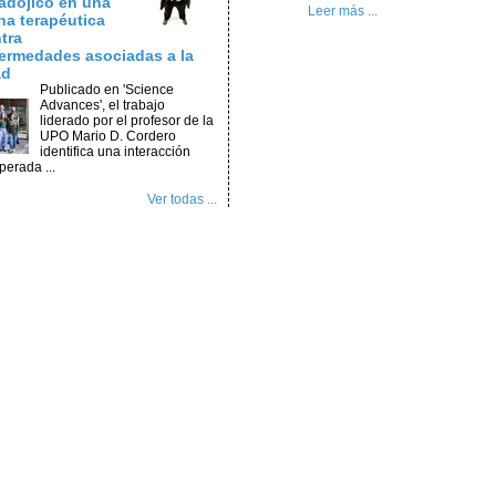
adójico en una
Leer más ...
na terapéutica
tra
ermedades asociadas a la
ad
Publicado en 'Science
Advances', el trabajo
liderado por el profesor de la
UPO Mario D. Cordero
identifica una interacción
perada ...
Ver todas ...