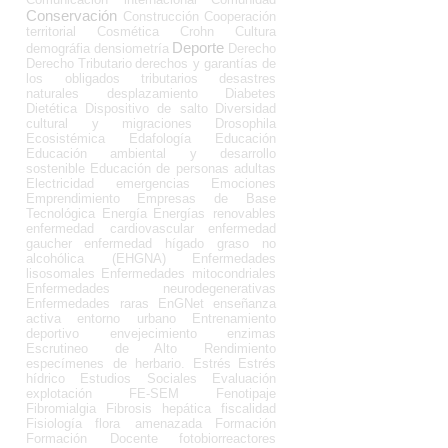
Conservación
Construcción
Cooperación
territorial
Cosmética
Crohn
Cultura
Deporte
demográfia
densiometría
Derecho
Derecho Tributario
derechos y garantías de
los obligados tributarios
desastres
naturales
desplazamiento
Diabetes
Dietética
Dispositivo de salto
Diversidad
cultural y migraciones
Drosophila
Ecosistémica
Edafología
Educación
Educación ambiental y desarrollo
sostenible
Educación de personas adultas
Electricidad
emergencias
Emociones
Emprendimiento
Empresas de Base
Tecnológica
Energía
Energías renovables
enfermedad cardiovascular
enfermedad
gaucher
enfermedad hígado graso no
alcohólica (EHGNA)
Enfermedades
lisosomales
Enfermedades mitocondriales
Enfermedades neurodegenerativas
Enfermedades raras
EnGNet
enseñanza
activa
entorno urbano
Entrenamiento
deportivo
envejecimiento
enzimas
Escrutineo de Alto Rendimiento
especímenes de herbario.
Estrés
Estrés
hídrico
Estudios Sociales
Evaluación
explotación
FE-SEM
Fenotipaje
Fibromialgia
Fibrosis hepática
fiscalidad
Fisiología
flora amenazada
Formación
Formación Docente
fotobiorreactores