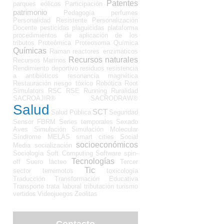
Patentes
parques eólicos
Participación
patrimonio
Pedagogía
perfumes
Personalidad Resistente
Personalización
Docente
pesticidas
plaguicidas
plataforma
procedimientos de aplicación de los
tributos
Proteómica
Proteosoma
Química
Químicas
Raman
reactores enzimáticos
Recursos naturales
Recursos Marinos
Rendimiento deportivo
residuos
resistencia
a antibióticos
resonancia magnética
Restauración
riesgo tóxico
Robótica
Root
Simulators
RSC
RSE
Running
Ruralidad
SACROAJIR®
SACRODRAW®
Salud
SCT
Salud Pública
Seguridad
Sensor FBRM
Series temporales
Sexado
Aves
Simulación
Simulación Molecular
Síndrome MELAS
smart cities
Social
socioeconómicos
Media
socialización
Sociología
Soft Computing
Software
spin-
Tecnologías
off
Suero lácteo
Tercer
Tic
sector
terremotos
toxicología
Traducción
Transformación Educativa
Transporte
trata laboral
tributación
turismo
vertidos
Videojuegos
Zeolitas